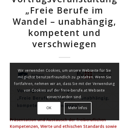
„Freie Berufe im
Wandel – unabhängig,
kompetent und
verschwiegen
Wir verwenden Cookies, um unsere Webseite für Sie
möglichst benutzerfreundlich zu gestalten. Wenn Sie
fortfahren, nehmen wir an, dass Sie mit der Verwendung
von Cookies auf der freie-berufe.at Webseite
einverstanden sind.
OK
Mehr Infos
Präsentation und Austausch der freiberuflichen
Kompetenzen, Werte und ethischen Standards sowie