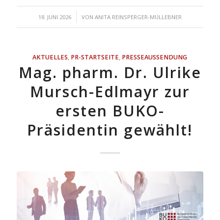
/
18. JUNI 2026
VON
ANITA REINSPERGER-MÜLLEBNER
AKTUELLES
,
PR-STARTSEITE
,
PRESSEAUSSENDUNG
Mag. pharm. Dr. Ulrike
Mursch-Edlmayr zur
ersten BUKO-
Präsidentin gewählt!