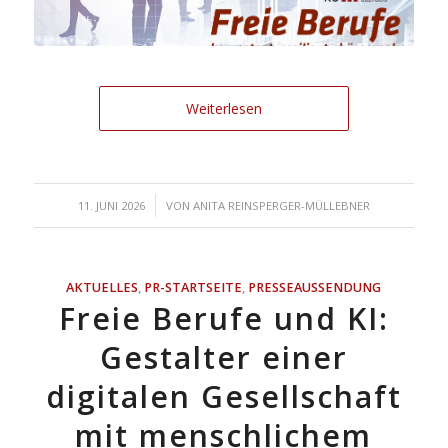
Weiterlesen
/
11. JUNI 2026
VON
ANITA REINSPERGER-MÜLLEBNER
AKTUELLES
,
PR-STARTSEITE
,
PRESSEAUSSENDUNG
Freie Berufe und KI:
Gestalter einer
digitalen Gesellschaft
mit menschlichem