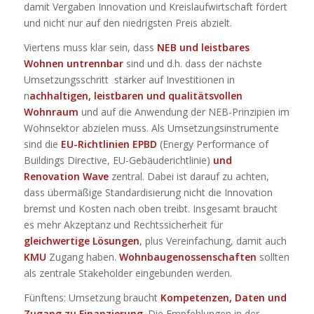
damit Vergaben Innovation und Kreislaufwirtschaft fördert
und nicht nur auf den niedrigsten Preis abzielt.
Viertens muss klar sein, dass
NEB und leistbares
Wohnen untrennbar
sind und d.h. dass der nächste
Umsetzungsschritt stärker auf Investitionen in
n
achhaltigen, leistbaren und qualitätsvollen
Wohnraum
und auf die Anwendung der NEB-Prinzipien im
Wohnsektor abzielen muss. Als Umsetzungsinstrumente
sind die
EU-Richtlinien EPBD
(Energy Performance of
Buildings Directive, EU-Gebäuderichtlinie)
und
Renovation Wave
zentral. Dabei ist darauf zu achten,
dass übermäßige Standardisierung nicht die Innovation
bremst und Kosten nach oben treibt. Insgesamt braucht
es mehr Akzeptanz und Rechtssicherheit für
gleichwertige Lösungen
, plus Vereinfachung, damit auch
KMU
Zugang haben.
Wohnbaugenossenschaften
sollten
als zentrale Stakeholder eingebunden werden.
Fünftens: Umsetzung braucht
Kompetenzen, Daten und
Zugang zu Finanzierung
. Die Empfehlungen in der