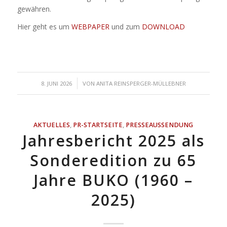
gewähren.
Hier geht es um
WEBPAPER
und zum
DOWNLOAD
/
8. JUNI 2026
VON
ANITA REINSPERGER-MÜLLEBNER
AKTUELLES
,
PR-STARTSEITE
,
PRESSEAUSSENDUNG
Jahresbericht 2025 als
Sonderedition zu 65
Jahre BUKO (1960 –
2025)