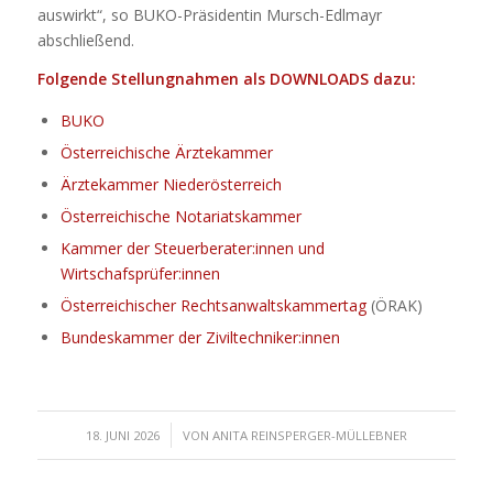
auswirkt“, so BUKO-Präsidentin Mursch-Edlmayr
abschließend.
Folgende Stellungnahmen als DOWNLOADS dazu:
BUKO
Österreichische Ärztekammer
Ärztekammer Niederösterreich
Österreichische Notariatskammer
Kammer der Steuerberater:innen und
Wirtschafsprüfer:innen
Österreichischer Rechtsanwaltskammertag
(ÖRAK)
Bundeskammer der Ziviltechniker:innen
/
18. JUNI 2026
VON
ANITA REINSPERGER-MÜLLEBNER