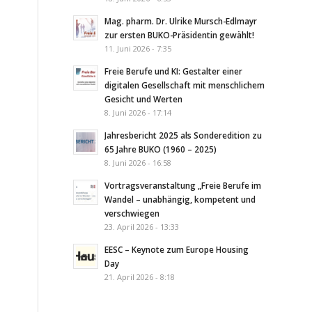
Mag. pharm. Dr. Ulrike Mursch-Edlmayr
zur ersten BUKO-Präsidentin gewählt!
11. Juni 2026 - 7:35
Freie Berufe und KI: Gestalter einer
digitalen Gesellschaft mit menschlichem
Gesicht und Werten
8. Juni 2026 - 17:14
Jahresbericht 2025 als Sonderedition zu
65 Jahre BUKO (1960 – 2025)
8. Juni 2026 - 16:58
Vortragsveranstaltung „Freie Berufe im
Wandel – unabhängig, kompetent und
verschwiegen
23. April 2026 - 13:33
EESC – Keynote zum Europe Housing
Day
21. April 2026 - 8:18