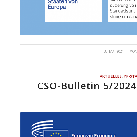
/
30. MAI 2024
VO
AKTUELLES
,
PR-ST
CSO-Bulletin 5/202