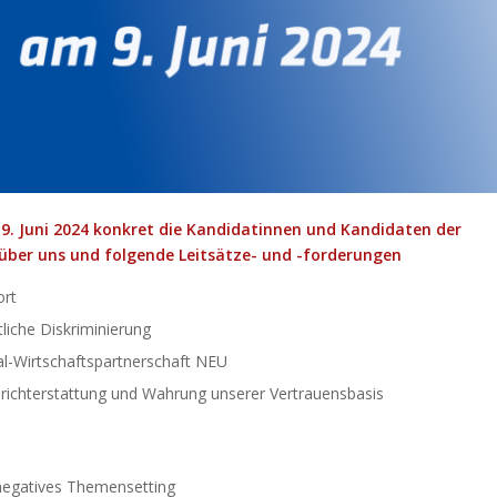
9. Juni 2024 konkret die Kandidatinnen und Kandidaten der
 über uns und folgende Leitsätze- und -forderungen
ort
liche Diskriminierung
l-Wirtschaftspartnerschaft NEU
erichterstattung und Wahrung unserer Vertrauensbasis
 negatives Themensetting