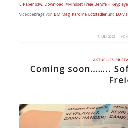
E-Paper bzw. Download: #Mindset Freie Berufe – Keypla
Videobeiträge von
BM Mag. Karoline Edtstadler
und
EU-Viz
/
7. JUNI 2023
VO
AKTUELLES
,
PR-ST
Coming soon…….. Sof
Fre