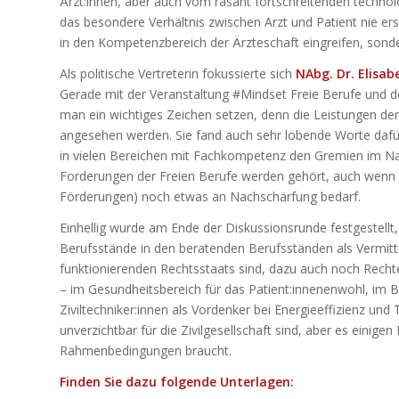
Ärzt:innen, aber auch vom rasant fortschreitenden technol
das besondere Verhältnis zwischen Arzt und Patient nie erse
in den Kompetenzbereich der Ärzteschaft eingreifen, so
Als politische Vertreterin fokussierte sich
NAbg. Dr. Elisa
Gerade mit der Veranstaltung #Mindset Freie Berufe und 
man ein wichtiges Zeichen setzen, denn die Leistungen der F
angesehen werden. Sie fand auch sehr lobende Worte dafür,
in vielen Bereichen mit Fachkompetenz den Gremien im Nat
Forderungen der Freien Berufe werden gehört, auch wenn e
Förderungen) noch etwas an Nachschärfung bedarf.
Einhellig wurde am Ende der Diskussionsrunde festgestellt,
Berufsstände in den beratenden Berufsständen als Vermittl
funktionierenden Rechtsstaats sind, dazu auch noch Rech
– im Gesundheitsbereich für das Patient:innenenwohl, im 
Ziviltechniker:innen als Vordenker bei Energieeffizienz und 
unverzichtbar für die Zivilgesellschaft sind, aber es eini
Rahmenbedingungen braucht.
Finden Sie dazu folgende Unterlagen: