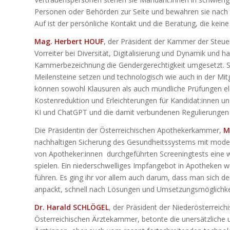
Personen oder Behörden zur Seite und bewahren sie nach 
Auf ist der persönliche Kontakt und die Beratung, die kein
Mag. Herbert HOUF
, der Präsident der Kammer der Steuer
Vorreiter bei Diversität, Digitalisierung und Dynamik und 
Kammerbezeichnung die Gendergerechtigkeit umgesetzt. So w
Meilensteine setzen und technologisch wie auch in der Mi
können sowohl Klausuren als auch mündliche Prüfungen ele
Kostenreduktion und Erleichterungen für Kandidat:innen 
KI und ChatGPT und die damit verbundenen Regulierungen 
Die Präsidentin der Österreichischen Apothekerkammer,
M
nachhaltigen Sicherung des Gesundheitssystems mit moder
von Apotheker:innen durchgeführten Screeningtests eine w
spielen. Ein niederschwelliges Impfangebot in Apotheken 
führen. Es ging ihr vor allem auch darum, dass man sich 
anpackt, schnell nach Lösungen und Umsetzungsmöglichkei
Dr. Harald SCHLÖGEL
, der Präsident der Niederösterreic
Österreichischen Ärztekammer, betonte die unersätzliche