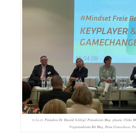
(v.l.n.r): Präsident Dr. Harald Schlögl, Präsidentin Mag. pharm. Ulrike
Vizepräsidentin RA Mag. Petra Cernochova, Pr