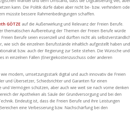
ogischen Wandel und dem Umstand, dass die Digitalisierung viel, abe
tzen kann. Die Politik dürfe dabei aber nicht be- bzw. verhindern ode
ndern müsste bessere Rahmenbedingungen schaffen.
beth GÖTZE
auf die Außenwirkung und Relevanz der Freien Berufe.
der thematischen Aufbereitung der Themen der Freien Berufe würde
reien Berufe seien essenziell und dürften nicht als selbstverständlic
 wie sich die einzelnen Berufsstände inhaltlich aufgestellt haben und
ionalrat bzw. auch der Regierung zur Seite stehen. Die Wünsche und
s in einzelnen Fällen (Energiekostenzuschuss oder anderen
 wie modern, umsetzungsstark digital und auch innovativ die Freien
er und Übersetzer, Schiedsrichter und Garanten für einen
te und Vermögen schützen, aber auch wie weit sie nach vorne denken
Bereich der Apotheken als Säule der Grundversorgung und bei den
Technik. Eindeutig ist, dass die Freien Berufe und ihre Leistungen
gen Bereichen eine Verbesserung bzw. Nachschärfung bei den