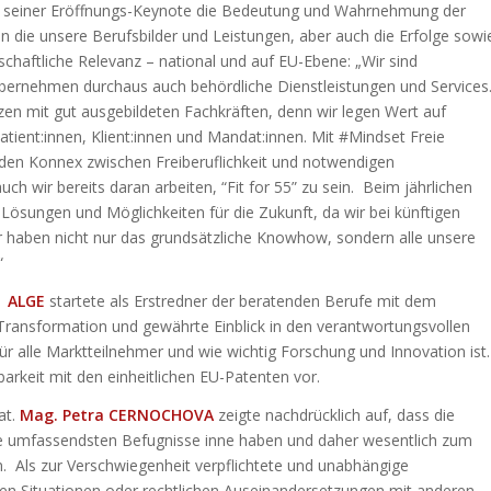
 seiner Eröffnungs-Keynote die Bedeutung und Wahrnehmung der
 die unsere Berufsbilder und Leistungen, aber auch die Erfolge sowi
lschaftliche Relevanz – national und auf EU-Ebene: „Wir sind
rnehmen durchaus auch behördliche Dienstleistungen und Services
tzen mit gut ausgebildeten Fachkräften, denn wir legen Wert auf
tient:innen, Klient:innen und Mandat:innen. Mit #Mindset Freie
den Konnex zwischen Freiberuflichkeit und notwendigen
 wir bereits daran arbeiten, “Fit for 55” zu sein. Beim jährlichen
 Lösungen und Möglichkeiten für die Zukunft, da wir bei künftigen
Wir haben nicht nur das grundsätzliche Knowhow, sondern alle unsere
“
l ALGE
startete als Erstredner der beratenden Berufe mit dem
Transformation und gewährte Einblick in den verantwortungsvollen
 alle Marktteilnehmer und wie wichtig Forschung und Innovation ist.
barkeit mit den einheitlichen EU-Patenten vor.
at.
Mag. Petra CERNOCHOVA
zeigte nachdrücklich auf, dass die
ie umfassendsten Befugnisse inne haben und daher wesentlich zum
n.
Als zur Verschwiegenheit verpflichtete und unabhängige
en Situationen oder rechtlichen Auseinandersetzungen mit anderen