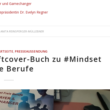
yer und Gamechanger
epräsidentin Dr. Evelyn Regner
N
ANITA REINSPERGER-MÜLLEBNER
ARTSEITE
,
PRESSEAUSSENDUNG
tcover-Buch zu #Mindset
ie Berufe