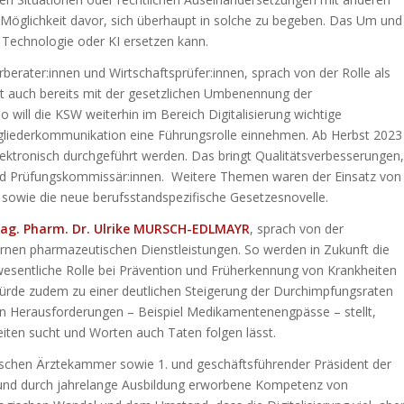
Möglichkeit davor, sich überhaupt in solche zu begeben. Das Um und
e Technologie oder KI ersetzen kann.
berater:innen und Wirtschaftsprüfer:innen, sprach von der Rolle als
hat auch bereits mit der gesetzlichen Umbenennung der
ill die KSW weiterhin im Bereich Digitalisierung wichtige
tgliederkommunikation eine Führungsrolle einnehmen. Ab Herbst 2023
ktronisch durchgeführt werden. Das bringt Qualitätsverbesserungen,
und Prüfungskommissär:innen. Weitere Themen waren der Einsatz von
sowie die neue berufsstandspezifische Gesetzesnovelle.
ag. Pharm. Dr. Ulrike MURSCH-EDLMAYR
, sprach von der
nen pharmazeutischen Dienstleistungen. So werden in Zukunft die
esentliche Rolle bei Prävention und Früherkennung von Krankheiten
würde zudem zu einer deutlichen Steigerung der Durchimpfungsraten
den Herausforderungen – Beispiel Medikamentenengpässe – stellt,
ten sucht und Worten auch Taten folgen lässt.
hischen Ärztekammer sowie 1. und geschäftsführender Präsident der
 und durch jahrelange Ausbildung erworbene Kompetenz von