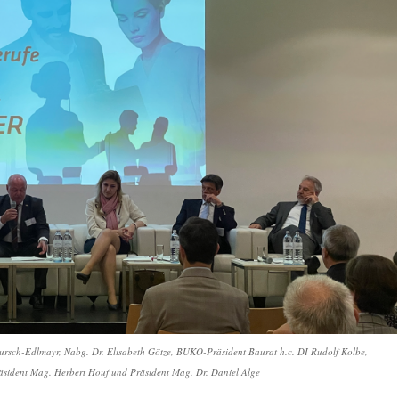
 Mursch-Edlmayr, Nabg. Dr. Elisabeth Götze, BUKO-Präsident Baurat h.c. DI Rudolf Kolbe,
äsident Mag. Herbert Houf und Präsident Mag. Dr. Daniel Alge