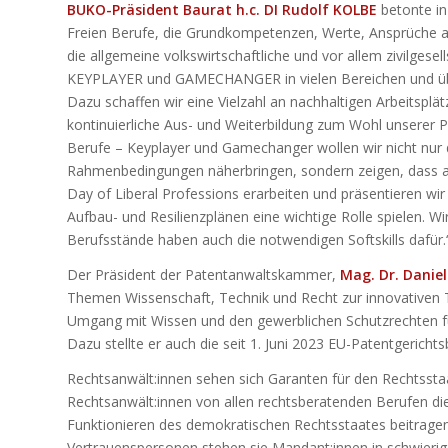
BUKO-Präsident Baurat h.c. DI Rudolf KOLBE
betonte in
Freien Berufe, die Grundkompetenzen, Werte, Ansprüche an
die allgemeine volkswirtschaftliche und vor allem zivilgesel
KEYPLAYER und GAMECHANGER in vielen Bereichen und übe
Dazu schaffen wir eine Vielzahl an nachhaltigen Arbeitsplä
kontinuierliche Aus- und Weiterbildung zum Wohl unserer Pa
Berufe – Keyplayer und Gamechanger wollen wir nicht nur 
Rahmenbedingungen näherbringen, sondern zeigen, dass auch
Day of Liberal Professions erarbeiten und präsentieren wir
Aufbau- und Resilienzplänen eine wichtige Rolle spielen. 
Berufsstände haben auch die notwendigen Softskills dafür.
Der Präsident der Patentanwaltskammer,
Mag. Dr. Danie
Themen Wissenschaft, Technik und Recht zur innovativen 
Umgang mit Wissen und den gewerblichen Schutzrechten für
Dazu stellte er auch die seit 1. Juni 2023 EU-Patentgerichts
Rechtsanwält:innen sehen sich Garanten für den Rechtssta
Rechtsanwält:innen von allen rechtsberatenden Berufen d
Funktionieren des demokratischen Rechtsstaates beitrage
Vertrauenspersonen stehen sie Mandant:innen in schwierig