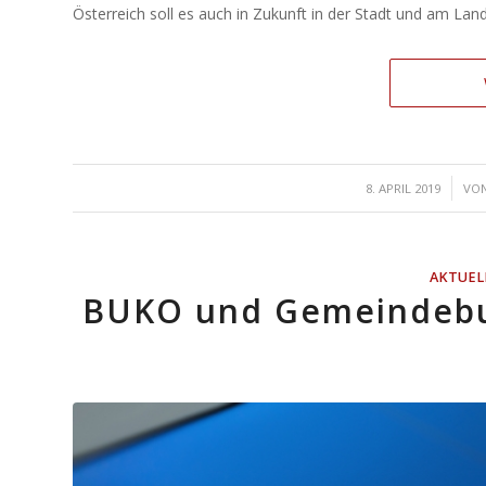
Österreich soll es auch in Zukunft in der Stadt und am Lan
/
8. APRIL 2019
VO
AKTUEL
BUKO und Gemeindebu