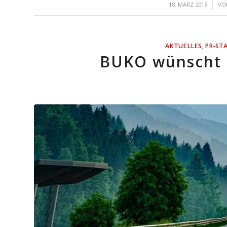
/
18. MÄRZ 2019
V
AKTUELLES
,
PR-ST
BUKO wünscht e