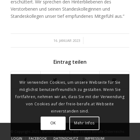
erschüttert. Wir sprechen den Hinterbliebenen des
Verstorbenen und seinen Standeskolleginnen und
Standeskollegen unser tief empfundenes Mitgefühl aus.“
/
16. JANUAR 2023
Eintrag teilen
Wir verwenden Cookies, um unsere Webseite für Sie
möglichst benutzerfreundlich zu gestalten. Wenn Sie
fortfahren, nehmen wir an, dass Sie mit der Verwendung
von Cookies auf der freie-berufe.at Webseite
einverstanden sind.
OK
Mehr Infos
© Copyright 2025 - Bundeskonferenz der Freien Berufe Österreichs
LOGIN
FACEBOOK
DATENSCHUTZ
IMPRESSUM