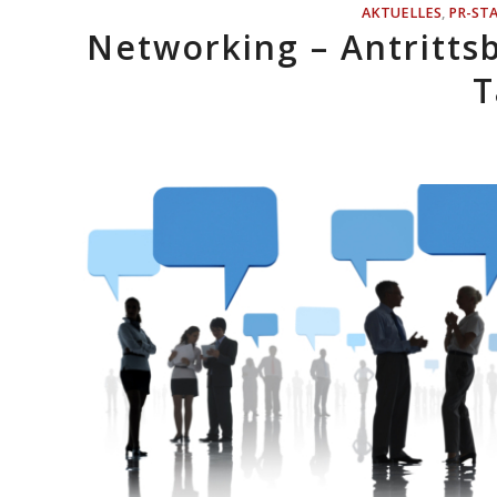
AKTUELLES
,
PR-ST
Networking – Antritts
T