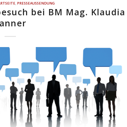
ARTSEITE
,
PRESSEAUSSENDUNG
besuch bei BM Mag. Klaudia
anner