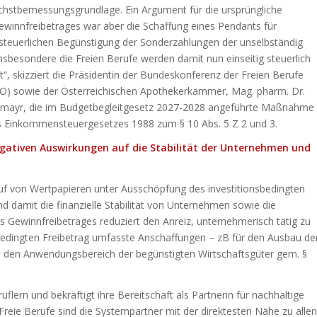
chstbemessungsgrundlage. Ein Argument für die ursprüngliche
ewinnfreibetrages war aber die Schaffung eines Pendants für
 steuerlichen Begünstigung der Sonderzahlungen der unselbständig
nsbesondere die Freien Berufe werden damit nun einseitig steuerlich
lt“, skizziert die Präsidentin der Bundeskonferenz der Freien Berufe
O) sowie der Österreichischen Apothekerkammer, Mag. pharm. Dr.
dlmayr, die im Budgetbegleitgesetz 2027-2028 angeführte Maßnahme
 Einkommensteuergesetzes 1988 zum § 10 Abs. 5 Z 2 und 3.
gativen Auswirkungen auf die Stabilität der Unternehmen und
f von Wertpapieren unter Ausschöpfung des investitionsbedingten
nd damit die finanzielle Stabilität von Unternehmen sowie die
es Gewinnfreibetrages reduziert den Anreiz, unternehmerisch tätig zu
nsbedingten Freibetrag umfasste Anschaffungen – zB für den Ausbau de
 in den Anwendungsbereich der begünstigten Wirtschaftsgüter gem. §
flern und bekräftigt ihre Bereitschaft als Partnerin für nachhaltige
eie Berufe sind die Systempartner mit der direktesten Nähe zu allen