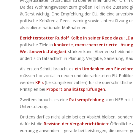
Mitgliedstaaten tatsächlich zu übernehmen und vor Ort in 
Da das Wohnungswesen zum großen Teil in die Zuständigkei
äußerst wichtig. Eine Empfehlung der EU, die eine unverbin
politische Kohärenz, Peer-Learning sowie Unterstützung un
als isolierte nationale Maßnahmen.
Berichterstatter Rudolf Kolbe in seiner Rede dazu: 
politische Ziele in
konkrete, menschenzentrierte Lösun
Wettbewerbsfähigkeit
stärken kann. Aber entscheidend 
ändert sich tatsächlich in Planung, Vergabe, Sanierung, Ba
Als ersten Schritt braucht es
ein Umdenken von Einzelpro
müssen horizontal in neuen und überarbeiteten EU-Politi
werden
KPIs
(Leistungskennzahlen) für die querschnittlich
Prinzipien bei
Proportionalitätsprüfungen
.
Zweitens braucht es eine
Ratsempfehlung
zum NEB mit Nu
Unterstützung.
Drittens darf es nicht allein bei der Absicht bleiben, sonde
dafür ist die
Revision der Vergaberichtlinien
: Öffentliche
vorrangig anwenden – gerade bei Leistungen, die unsere 