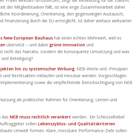
der Praxis wirksam umzusetzen, zeigt die Bedeutung für die Zukunft.
t der Mitgliedstaaten fällt, ist eine enge Zusammenarbeit daher
dliche Koordinierung, Orientierung, den gegenseitigen Austausch,
d Finanzierung durch die EU ermöglicht, ist daher weitaus wirksamer
„Das New European Bauhaus
hat einen echten Mehrwert, weil es
gen
übersetzt – und dabei
grüne Innovation
und
ist nicht das Narrativ, sondern die konsequente Umsetzung und was
u und Beteiligung?
jekten hin zu systemischer Wirkung
. NEB-Werte und -Prinzipien
ken und Rechtsakten mitlaufen und messbar werden. Vorgeschlagen
e Implementierung sowie die verpflichtende Berücksichtigung von NEB
tzung als praktischer Rahmen für Orientierung, Lernen und
rn das
NEB muss rechtlich verankert
werden. Ein Schlüsselhebel
 Auftraggeber sollen
Lebenszyklus- und Qualitätskriterien
gebaute Umwelt formen. Klare, messbare Performance-Ziele sollen