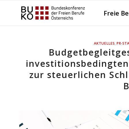
Freie B
AKTUELLES
,
PR-ST
Budgetbegleitge
investitionsbedingte
zur steuerlichen Sch
B