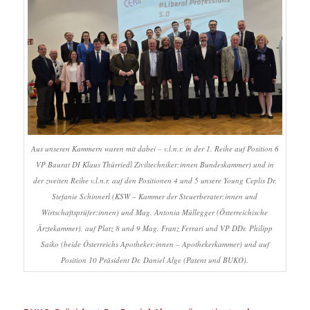
Aus unseren Kammern waren mit dabei – v.l.n.r. in der 1. Reihe auf Position 6
VP Baurat DI Klaus Thürriedl Ziviltechniker:innen Bundeskammer) und in
der zweiten Reihe v.l.n.r. auf den Positionen 4 und 5 unsere Young Ceplis Dr.
Stefanie Schinnerl (KSW – Kammer der Steuerberater:innen und
Wirtschaftsprüfer:innen) und Mag. Antonia Müllegger (Österreichische
Ärztekammer), auf Platz 8 und 9 Mag. Franz Ferrari und VP DDr. Philipp
Saiko (beide Österreichs Apotheker:innen – Apothekerkammer) und auf
Position 10 Präsident Dr. Daniel Alge (Patent und BUKO).