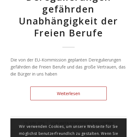
gefährden
Unabhängigkeit der
Freien Berufe
Die von der EU-Kommission geplanten Deregulierungen
gefährden die Freien Berufe und das große Vertrauen, das
die Bürger in uns haben
Weiterlesen
/
16. JUNI 2016
VON
ANITA REINSPERGER-MÜLLEBNER
Wir verwenden Cookies, um unsere Webseite für Sie
möglichst benutzerfreundlich zu gestalten. Wenn Sie