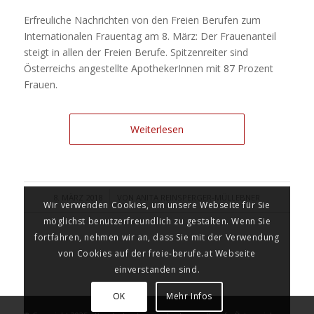
Erfreuliche Nachrichten von den Freien Berufen zum
Internationalen Frauentag am 8. März: Der Frauenanteil
steigt in allen der Freien Berufe. Spitzenreiter sind
Österreichs angestellte ApothekerInnen mit 87 Prozent
Frauen.
Weiterlesen
/
8. MÄRZ 2018
VON
ANITA REINSPERGER-MÜLLEBNER
Wir verwenden Cookies, um unsere Webseite für Sie
möglichst benutzerfreundlich zu gestalten. Wenn Sie
fortfahren, nehmen wir an, dass Sie mit der Verwendung
von Cookies auf der freie-berufe.at Webseite
einverstanden sind.
OK
Mehr Infos